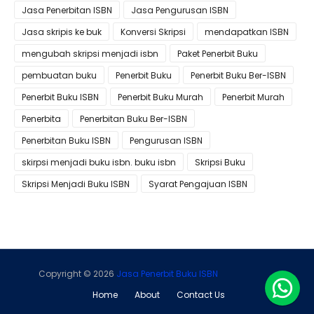
Jasa Penerbitan ISBN
Jasa Pengurusan ISBN
Jasa skripis ke buk
Konversi Skripsi
mendapatkan ISBN
mengubah skripsi menjadi isbn
Paket Penerbit Buku
pembuatan buku
Penerbit Buku
Penerbit Buku Ber-ISBN
Penerbit Buku ISBN
Penerbit Buku Murah
Penerbit Murah
Penerbita
Penerbitan Buku Ber-ISBN
Penerbitan Buku ISBN
Pengurusan ISBN
skirpsi menjadi buku isbn. buku isbn
Skripsi Buku
Skripsi Menjadi Buku ISBN
Syarat Pengajuan ISBN
Copyright ©
2026
Jasa Penerbit Buku ISBN
Home
About
Contact Us